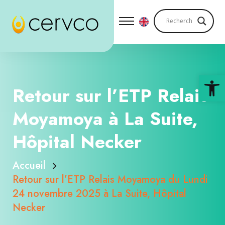
Ouv
Retour sur l’ETP Relais
Moyamoya à La Suite,
Hôpital Necker
Accueil
Retour sur l’ETP Relais Moyamoya du Lundi
24 novembre 2025 à La Suite, Hôpital
Necker